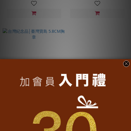
台灣紀念品│臺灣寶島 5.8CM胸章
NT$65