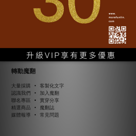
轉動魔翻
大量採購
•
客製化文字
認識我們
•
加入魔翻
聯名專區
•
實穿分享
精選商品
•
魔翻誌
媒體報導
•
常見問題