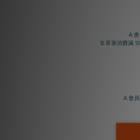
A.
B.單筆消費滿 
A.會