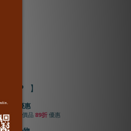
VI
P
【
】
購物優惠
費，享正價品
89折
優惠
VIP小物