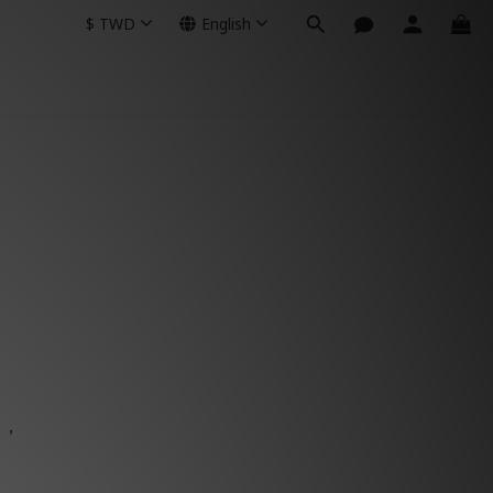
$
TWD
English
受，