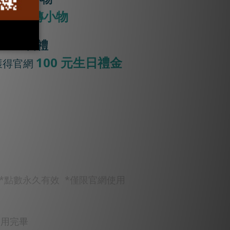
驚喜翻轉小物
生日禮
100 元生日禮金
獲得官網
*點數永久有效 *僅限官網使用
使用完畢