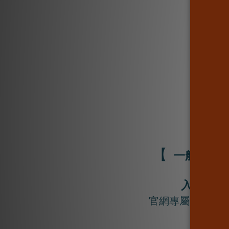
【
一般會員
入門禮
官網專屬 30元 