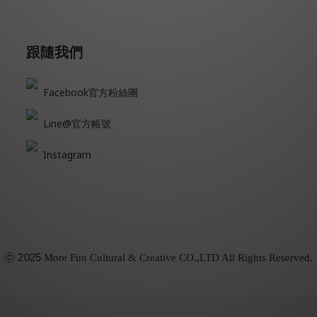
跟隨我們
Facebook官方粉絲團
Line@官方帳號
Instagram
ⓒ
2025
More Fun Cultural & Creative CO.,LTD All Rights Reserved.