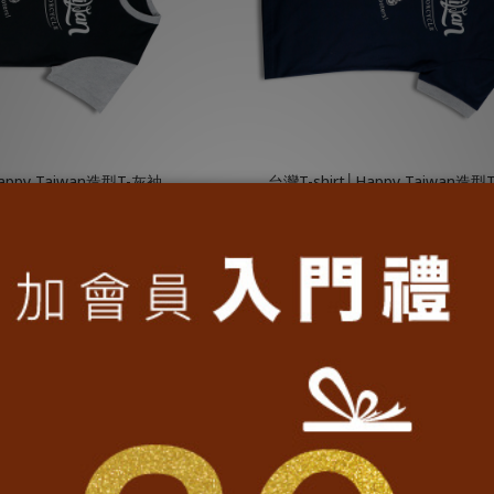
Happy Taiwan造型T-灰袖
台灣T-shirt│Happy Taiwan造型
NT$690
NT$690