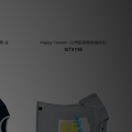
圈-金
Happy Taiwan -台灣藍腹鷴刺繡布貼
NT$199