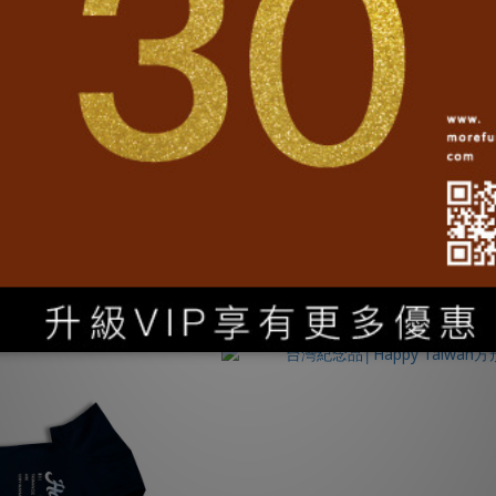
Happy Taiwan啤酒T-丈青
台灣T-shirt│Happy Taiwan造型
NT$690
NT$990