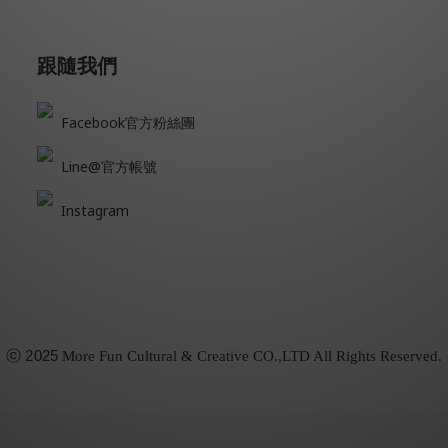
跟隨我們
Facebook官方粉絲團
Line@官方帳號
Instagram
ⓒ
2025
More Fun Cultural & Creative CO.,LTD All Rights Reserved.