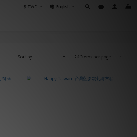
$
TWD
English
Sort by
24 Items per page