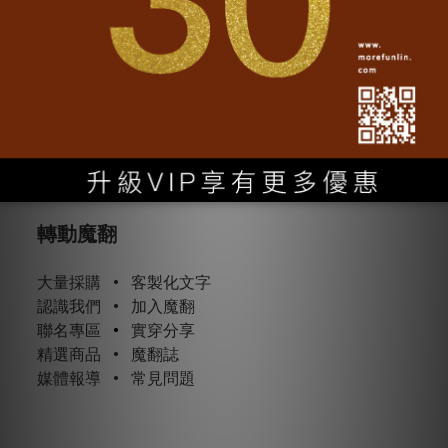
轉動魔翻
大量採購
•
客製化文字
認識我們
•
加入魔翻
聯名專區
•
實穿分享
精選商品
•
魔翻誌
媒體報導
•
常見問題