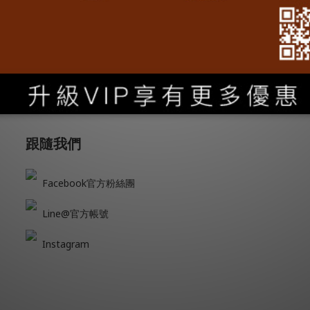
跟隨我們
Facebook官方粉絲團
Line@官方帳號
Instagram