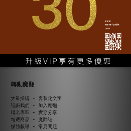
轉動魔翻
大量採購
•
客製化文字
認識我們
•
加入魔翻
聯名專區
•
實穿分享
精選商品
•
魔翻誌
媒體報導
•
常見問題