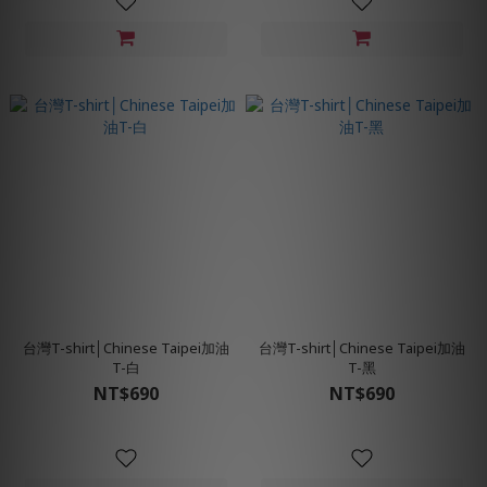
台灣T-shirt│Chinese Taipei加油
台灣T-shirt│Chinese Taipei加油
T-白
T-黑
NT$690
NT$690