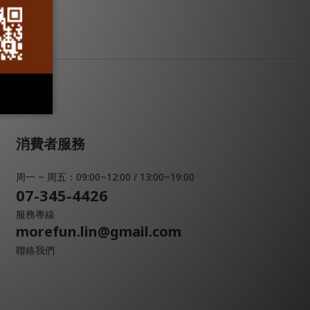
消費者服務
周一 ~ 周五：09:00~12:00 / 13:00~19:00
07-345-4426
服務專線
morefun.lin@gmail.com
聯絡我們