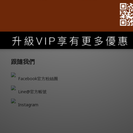
跟隨我們
Facebook官方粉絲團
Line@官方帳號
Instagram