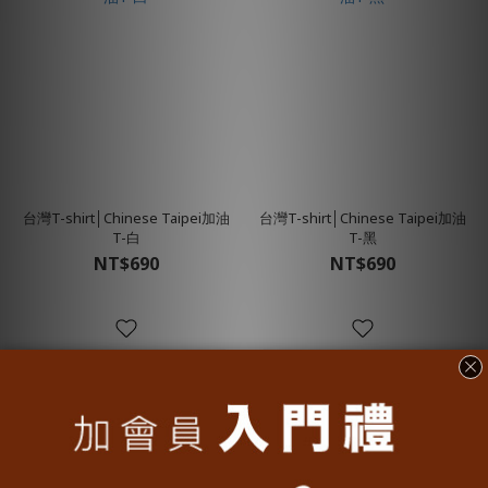
台灣T-shirt│Chinese Taipei加油
台灣T-shirt│Chinese Taipei加油
T-白
T-黑
NT$690
NT$690