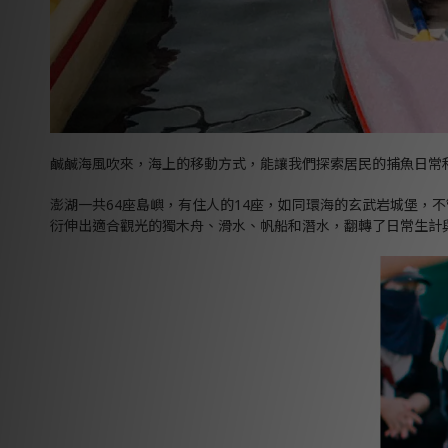
鹹鹹海風吹來，海上的移動方式，能讓我們探索居民的捕魚日常
澎湖一共64座島嶼，有住人的14座，如同環海的玄武岩城堡
衍伸出適合觀光的獨木舟、滑水、帆船和潛水，翻轉了日常生計