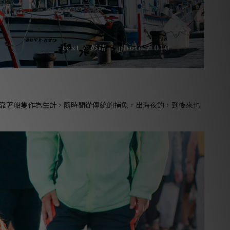
也靠著船隻作為生計，隨時間從傳統的捕魚，出海夜釣，到後來也