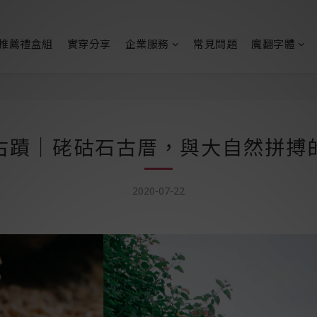
推薦禮盒組
實穿分享
企業服務
常見問題
魔翻字體
古蹟｜硓𥑮石古厝，與大自然拼搏
2020-07-22