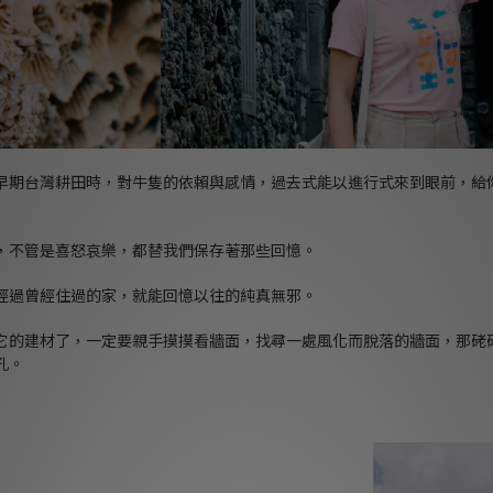
早期台灣耕田時，對牛隻的依賴與感情，過去式能以進行式來到眼前，給
，不管是喜怒哀樂，都替我們保存著那些回憶。
經過曾經住過的家，就能回憶以往的純真無邪。
它的建材了，一定要親手摸摸看牆面，找尋一處風化而脫落的牆面，那硓
孔。