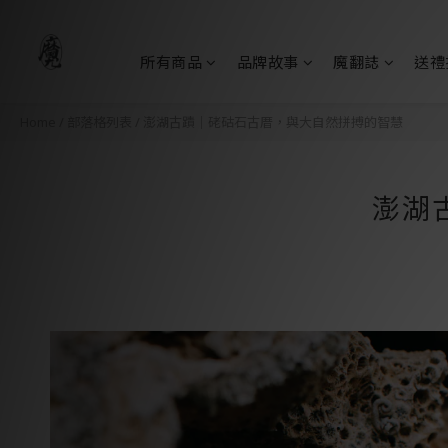
所有商品
品牌故事
魔翻誌
送禮
Home
/
部落格列表
/
澎湖古蹟｜硓𥑮石古厝，與大自然拼搏的智慧
澎湖