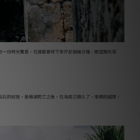
你一份時光驚喜，任誰都要停下來佇足個幾分鐘，眼望風吹草
石的紋理，是珊湖死亡之後，在海底沉積久了、堆積的越厚，