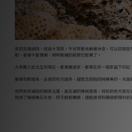
來到澎湖湖西，經過大草原，牛兒零散地躺著休息，可以回憶起
動，看著牛隻慵懶，頓時緊繃的肩膀也鬆懈了。
大多數人從出生到現在，都曾搬過家，都曾在另一個家留下印記
隨著年齡增長，去過的地方越多，越懷念原點的純樸美好。光是
我們來到湖西的賴家古厝，是澎湖的傳統建築，特別的地方就在
就成了珊瑚礁石灰岩，用手輕輕觸摸，還能摸得到珊瑚那鋒利的