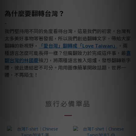
為什麼要翻轉台灣
？
-
我們堅持⽤不同的⾓度看待台灣，這是我們的初衷。台灣有
太多美好事物等著發掘，所以我們創造翻轉文字，帶給⼤家
翻轉的新視野，
「愛台灣」翻轉成「Love Taiwan」
，兩
種語言怎麼可能長得⼀樣？但魔翻致⼒於完成這件事，最
喜
翻台灣的林國慶
操刀，將兩種語言推入熔爐，發想翻轉新字
體，彼此連結密不可分。⽤用圖像簡單開啟話題，世界一
體，不再陌⽣！
旅行必備單品