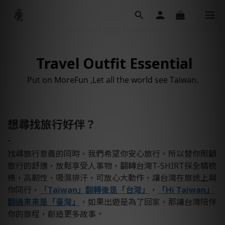
Travel Outfit Essential
Put on MoreFun ,Let all the world see Taiwan.
想尋找旅行好伴？
-
找尋旅⾏意義的同時，我們希望你安⼼旅⾏，所以替你照顧
旅⾏的舒適，放鬆享受⼈事物，翻轉台灣T-SHIRT採全精梳
棉，⾼韌性、吸濕排汗，可放心大動作，讓台灣在旅途上與
你同⾏，
「Taiwan」翻轉後是「台灣」
，
「Hi Taiwan」
翻過來來是「臺灣」
，如果出遊是為了回家，那讓台灣陪伴
你的旅程，創造更多故事。