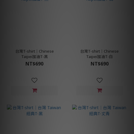
台灣T-shirt│Chinese
台灣T-shirt│Chinese
Taipei加油T-黑
Taipei加油T-白
NT$690
NT$690