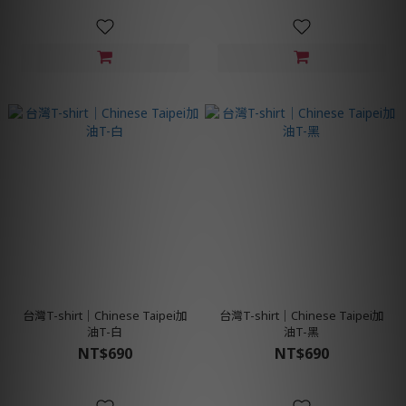
台灣T-shirt│Chinese Taipei加
台灣T-shirt│Chinese Taipei加
油T-白
油T-黑
NT$690
NT$690