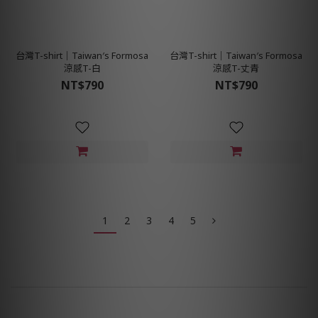
台灣T-shirt│Taiwan′s Formosa
台灣T-shirt│Taiwan′s Formosa
涼感T-白
涼感T-丈青
NT$790
NT$790
1
2
3
4
5