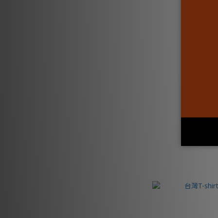
台灣T-sh
N