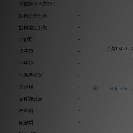
球場穿搭不失分！
翻轉台灣系列
翻轉地名系列
T恤類
台灣T-shirt│C
帽子類
包袋類
生活用品類
文具類
配件飾品類
胸章類
節慶類