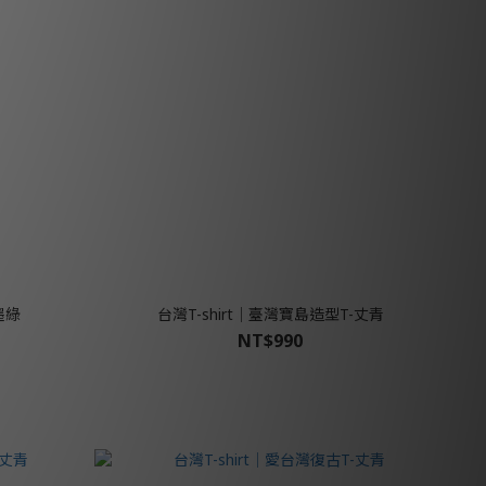
墨綠
台灣T-shirt│臺灣寶島造型T-丈青
NT$990