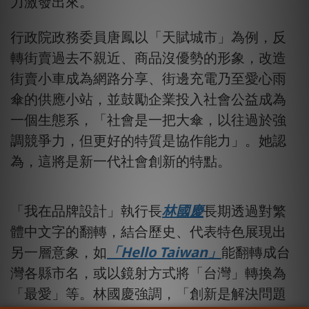
力激發出來。
行政院政務委員唐鳳以「天賦城市」為例，反
轉街賣過去不親近、商品沒優勢的形象，改造
街賣小車成為網路分享、街邊充電乃至愛心雨
傘的供應小站，並鼓勵企業投入社會公益成為
一個生態系，「社會是一把大傘，以往過於強
調競爭力，但更好的特質是協作能力」。她認
為，這將是新一代社會創新的特點。
「我在品牌設計」執行長
林國慶
長期透過對繁
體中文字的翻轉，結合歷史、代表特色展現出
另一層意象，如
「Hello Taiwan」
能翻轉成台
灣各縣市名，或以鏡射方式將「台灣」轉換為
「最愛」等。林國慶強調，「創新是解決問題