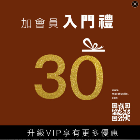
的方法」，將繁體字轉換出不同面貌，便是以
創新思維，讓古老的文字也能成為趣味商品。
陽獅廣告中國區主席鄭以萍分享指出，在AI時
代各產業雖面臨挑戰，但「害怕也是一種動
力，所有偉大的事都是有恐懼同行的」。在喧
囂的時代，「不喧嘩自有聲」文案也成為成功
的訴求與案例。
來自大陸的One Show大中華區首席代表馬超直
指，「所有的客戶都希望花少錢辦大事」，在
新媒體、自媒體時代，透過創造酷炫新體驗，
為消費者創造有趣有用的內容等創意手法，確
實能使低成本高獲得成為可能。「W」創始人
李三水則分享「創造命運共同體的野狗」精
神，期望兩岸透過交流看見彼此的奮進。