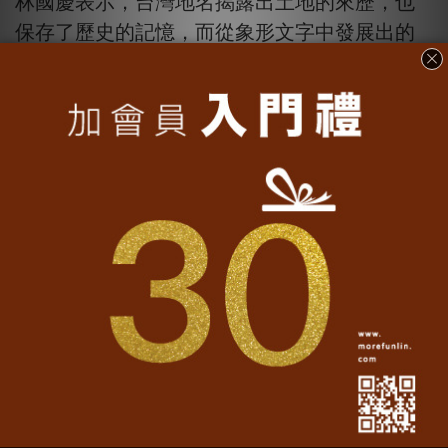
林國慶表示，台灣地名揭露出土地的來歷，也
保存了歷史的記憶，而從象形文字中發展出的
漢字，更具備了圖形與語言兩種性格，將兩者
經過抽絲剝繭運用土地來歷和文字地名翻轉
後，產生無限的想像和魔術般的趣味，截至目
前已產出了400多個有趣味的翻轉地名。
為了更生動展現翻轉文字的趣味及台灣在地特
色，一卡通也使用特殊印法，將平面的卡片層
次提升，除視覺上的變化外，更加上觸覺上的
體驗。一卡通表示，一卡通與民眾生活最為貼
近，也是來台旅客最先接觸臺灣的電子票證，
本系列票卡除為文創商品外，亦具有保存在地
文化及發揚推廣之意義，可將台灣推向全世
界，也讓世界進一步認識台灣這塊美麗的寶
島。