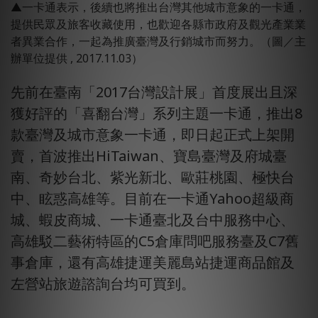
▲一卡通表示，後續也將推出台灣其他城市意象的一卡通，
提供民眾及旅客收藏使用，也歡迎各縣市政府及觀光產業業
者異業合作，一起為推廣臺灣及行銷城市而努力。（圖／主
辦單位提供 , 2017.11.03）
先前在臺南「2017台灣設計展」首度展出且深
獲好評的「喜翻台灣」系列主題一卡通，推出8
款臺灣及城市意象一卡通，即日起正式上架開
賣，首波推出HiTaiwan、寶島臺灣及府城臺
南、奇妙台北、紫光新北、歐莊桃園、極快台
中、眩惑高雄等。目前在一卡通Yahoo超級商
城、蝦皮商城、一卡通臺北及台中服務中心、
高雄駁二藝術特區的C5倉庫問吧服務臺及C7舊
事倉庫，還有高雄捷運美麗島站捷運商品館及
左營站旅遊諮詢台均可買到。