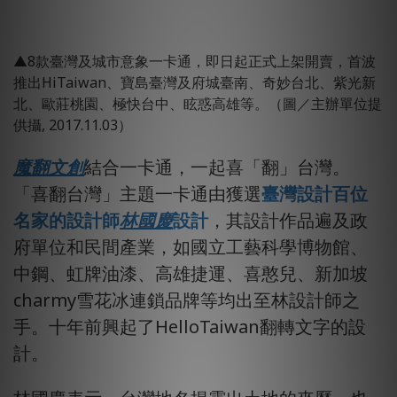
▲8款臺灣及城市意象一卡通，即日起正式上架開賣，首波
推出HiTaiwan、寶島臺灣及府城臺南、奇妙台北、紫光新
北、歐莊桃園、極快台中、眩惑高雄等。（圖／主辦單位提
供攝, 2017.11.03）
魔翻文創
結合一卡通，一起喜「翻」台灣。
「喜翻台灣」主題一卡通由獲選
臺灣設計百位
名家的設計師
林國慶
設計
，其設計作品遍及政
府單位和民間產業，如國立工藝科學博物館、
中鋼、虹牌油漆、高雄捷運、喜憨兒、新加坡
charmy雪花冰連鎖品牌等均出至林設計師之
手。十年前興起了HelloTaiwan翻轉文字的設
計。