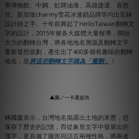
學博物館、中鋼、虹牌油漆、高雄捷運、喜憨
兒、新加坡charmy雪花冰連鎖品牌等均出至林
設計師之手。十年前興起了HelloTaiwan翻轉文
字的設計，2015年被各大媒體大量報導，開始
大力的翻轉台灣，將各地地名溯源及翻轉文字
重新發想規劃，產生出了400多個有趣味的翻轉
地名，並
將這些翻轉文字稱為「魔翻」
！
▲圖／一卡通提供
林國慶表示，台灣地名揭露出土地的來歷，也
保存了歷史的記憶，而從象形文字中發展出的
漢字，更具備了圖形與語言兩種性格，將兩者