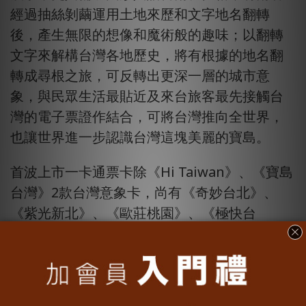
經過抽絲剝繭運用土地來歷和文字地名翻轉
後，產生無限的想像和魔術般的趣味；以翻轉
文字來解構台灣各地歷史，將有根據的地名翻
轉成尋根之旅，可反轉出更深一層的城市意
象，與民眾生活最貼近及來台旅客最先接觸台
灣的電子票證作結合，可將台灣推向全世界，
也讓世界進一步認識台灣這塊美麗的寶島。
首波上市一卡通票卡除《Hi Taiwan》、《寶島
台灣》2款台灣意象卡，尚有《奇妙台北》、
《紫光新北》、《歐莊桃園》、《極快台
中》、《府城台南》、《眩惑高雄》等六都城
市一卡通，全部共8款都會在本次設計展中展
售。一卡通總經理張修齊表示，本系列票卡除
為文創商品外，亦具有保存在地文化及發揚推