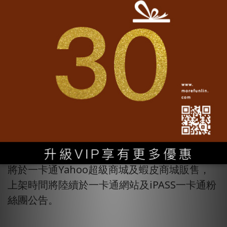
廣之意義，後續也將推出台灣各城市意象一卡
通，提供民眾收藏使用，也歡迎各縣市政府及
觀光產業業者異業合作，一起為推廣台灣及行
銷城市而努力。
本系列票卡9/30~10/1於藍晒圖文創園區及
10/8~10/9於文創Plus-台南創意中心的設計行
旅市集展售，8款一卡通每張單價100元，台南
設計展獨家優惠《Hi Taiwan》、《寶島台灣》
及《府城台南》任選2張175元，全系列8款買7
張送1張只要700元，此8款及後續其他城市款也
將於一卡通Yahoo超級商城及蝦皮商城販售，
上架時間將陸續於一卡通網站及iPASS一卡通粉
絲團公告。