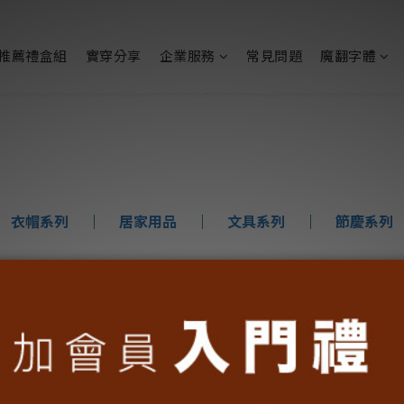
推薦禮盒組
實穿分享
企業服務
常見問題
魔翻字體
│
衣帽系列
│
居家用品
│
文具系列
│
節慶系列
品牌日期間限定優惠
9/6(五) - 9/15(日)