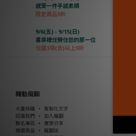
感受一件手感柔順
限定商品9折
9/6(五) - 9/15(日)
書房裡任勞任怨的那一位
任選3項(含)以上9折
轉動魔翻
大量採購
•
客製化文字
認識我們
•
加入魔翻
聯名專區
•
實穿分享
精選商品
•
魔翻誌