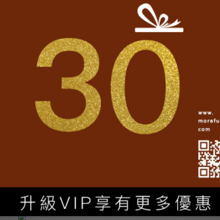
一處杯子的暫留所
任選2項(含)以上88折
9/6(五) - 9/15(日)
籌備一份新年新寄望
任選2項329元
跟隨我們
Facebook官方粉絲團
Line@官方帳號