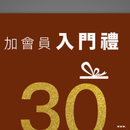
動：
1500
(
)
100
14
元
含
以上，立即享有
元購物金【有效期限
天】。
時，記得填寫生日】。
E-mail
記密碼」功能，輸入您所註冊的會員帳號（即您的
），系統會自動
您的密碼，敬請見諒！
碼登入，點選「會員資料修改」功能即可。