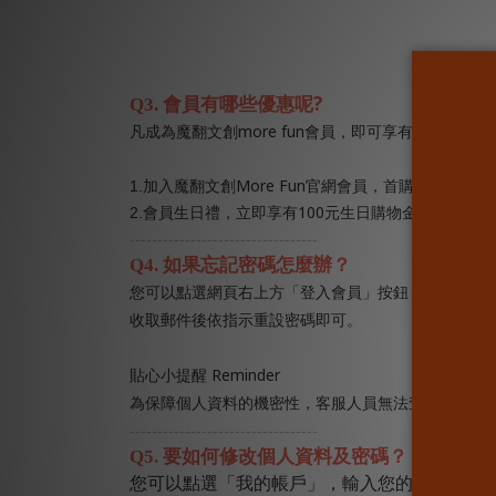
?
Q3.
會員有哪些優惠呢
more fun
凡成為魔翻文創
會員，即可享有以下優惠活
More Fun
1.
加入魔翻文創
官網會員，首購全館訂單滿
100
2.
會員生日禮，立即享有
元生日購物金【註冊會員
----------------------------------
Q4.
如果忘記密碼怎麼辦？
您可以點選網頁右上方「登入會員」按鈕，點選「忘
收取郵件後依指示重設密碼即可。
Reminder
貼心小提醒
為保障個人資料的機密性，客服人員無法查詢及變更
----------------------------------
Q5.
要如何修改個人資料及密碼？
您可以點選「我的帳戶」，輸入您的帳號及密