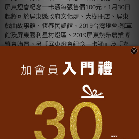
屏東燈會紀念一卡通每張售價100元，1月30日
起將可於屏東縣政府文化處、大樹冊店、屏東
戲曲故事館、恆春民謠館、2019台灣燈會-冠軍
館及屏東勝利星村燈區、2019屏東熱帶農業博
覽會購買。另『屏東燈會紀念一卡通』及『喜
翻臺灣系列－屏東燈會遊彩樂趣一卡通』(2月1
日上市)2款卡片亦可於PChome24h購物一卡通
專區、一卡通臺北及臺中服務中心、高雄捷運
美麗島站、站前店商品館及左營站旅遊諮詢台
等地點購買。
Back to media