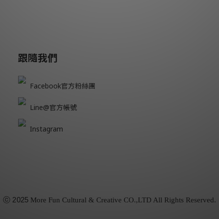
跟隨我們
Facebook官方粉絲團
Line@官方帳號
Instagram
ⓒ
2025
More Fun Cultural & Creative CO.,LTD All Rights Reserved.