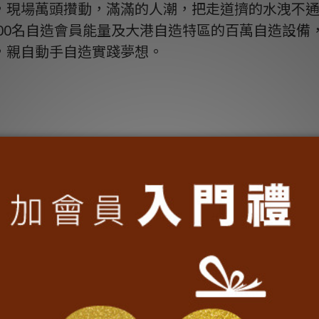
，現場萬頭攢動，滿滿的人潮，把走道擠的水洩不
以近200名自造會員能量及大港自造特區的百萬自造設
，親自動手自造實踐夢想。
自造特區成立3年以來最國際化的一年，為了將國際
來自美國的「TechShop Global」率團前
參訪全世界最大的「Maker Faire自造者嘉年華
月與日本東京「FabLab Shibuya」總監井上
迎的輕軌廢材小車軌道。