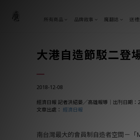
所有商品
品牌故事
魔翻誌
送禮
大港自造節駁二登
2018-12-08
經濟日報 記者洪紹晏╱高雄報導
｜
出刊日期：20
文章出處：
經濟日報
南台灣最大的會員制自造者空間－「M.