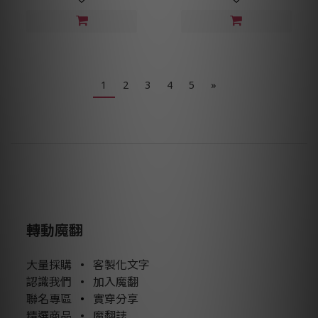
1
2
3
4
5
»
轉動魔翻
大量採購
•
客製化文字
認識我們
•
加入魔翻
聯名專區
•
實穿分享
精選商品
•
魔翻誌