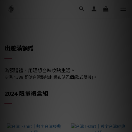
出遊
滿額贈
滿額贈禮，用理想台味妝點生活。
※滿 1388 即贈台灣動物刺繡布貼乙個(款式隨機)。
2024 限量禮盒組