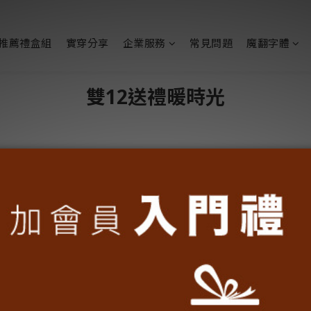
推薦禮盒組
實穿分享
企業服務
常見問題
魔翻字體
雙12送禮暖時光
雙12送禮暖時光
來自台灣，送禮就選台灣味。
外來文化是生活選配，屬於我們的台味才夠味！
寶石，多元殖民讓我們擁有文化新反應，甚至要經商、要外貿，
灣DNA，中文的豪氣、英文優雅連寫，創造島嶼的無限交會。
準備了雙12的送禮藍圖，年節將近，把台洋融合的好味道，融