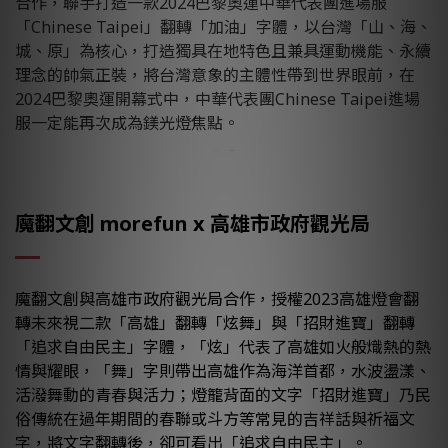
合作，聯手打造一款2024巴黎奧運中華代表團進場服
「Chinese Taipei」翻轉「加油」字體，以台灣「山、海、
城、原」為核心，打造獨具在地特色且兼具運動機能、永續
理念的帥氣正裝，將台灣意象的主體性帶到世界眼前，在
2024巴黎奧運開幕式中，中華代表團Chinese Taipei進場
服一定能再次成為鎂光燈焦點。
魔翻文創 morefun x 高雄市政府觀光局
魔翻文創與高雄市政府觀光局合作，授權2023高雄燈會翻
轉未來視二款「高雄」翻轉「炫舞」與「招財進寶」翻轉
「追求自由民主」字體，「炫」代表了高雄如火般熾熱的熱
情與耀眼，「舞」字則帶出高雄作為海洋首都，水波盪漾、
活潑舞動的青春與活力；燈籠背面的文字「招財進寶」乃民
俗傳統在過年期間的春聯或斗方等常見的吉祥話與祈福文
字，將文字翻轉後，卻可看出「追求自由民主」。