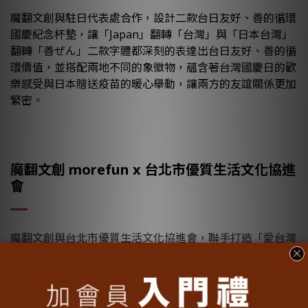
魔翻文創與駐日代表處合作，設計二款台日友好、善的循環
國慶紀念杯墊，讓「Japan」翻轉「台灣」與「日本台灣」
翻轉「善ぜん」二款字體都深刻的表達出台日友好、善的循
環價值，並搭配兩地不同的象徵物，蘊含著台灣國慶日的歡
樂感受與日本贈送疫苗的暖心舉動，讓兩方的友誼關係更加
緊密。
魔翻文創 morefun x
台北市優質生活文化協進
會
魔翻文創與台北市優質生活文化協進會，聯手打造「愛台灣
/ 台灣夢」創意春聯，搭配俄羅斯插畫家卡佳小姐 Katya
Molodtsova 跨國相挺台灣石虎的創作，一方面有愛台灣的
情意，另一方面又有保護動物的愛心。