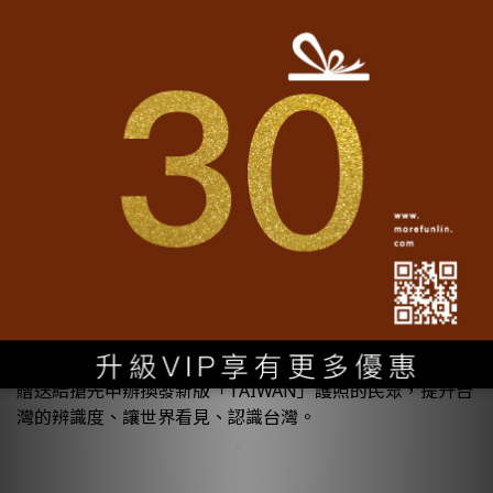
魔翻文創 morefun x AMP Café x小涼院
魔翻文創與AMP Café Independent Roaster、小涼院霜淇
淋專門店三方聯名推出「加油Taiwan保蘋安公益禮盒」，
全球疫情肆虐當下，只希望辛苦的醫護人員夠在忙錄的前線
之餘，透過喝一杯好喝的咖啡提振精神，吃一塊美味的麵包
沈浸身心後，繼續前進。
魔翻文創 morefun x 外交部
魔翻文創與外交部，聯手打造聯名「招財進寶」創意春聯，
贈送給搶先申辦換發新版「TAIWAN」護照的民眾，提升台
灣的辨識度、讓世界看見、認識台灣。