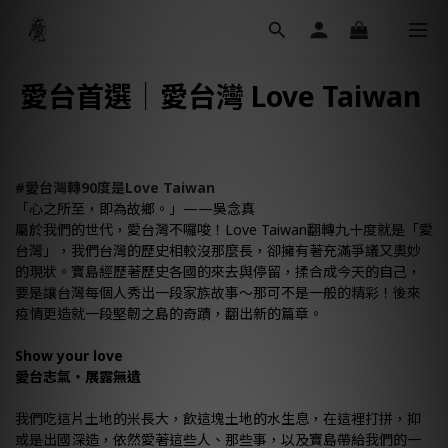
愛台首選｜愛台灣 Love Taiwan
#愛台灣轉90度是Love Taiwan
「心之所至，即為故鄉。」——吳念真
屬於我們的世代，愛台灣不囉唆！Love Taiwan翻轉九十度就是「愛
台灣」，我們台灣的歷史相較沒那麼長，卻擁有著充滿爭議又奧妙
的現狀。寶島經歷著歷史各國的來去與停留，揉合成今天的自己，
要是讓台灣每個人秀出一段家族故事～那可不是一般的精彩！後來
疫情更造就一段堅韌之島的奇蹟，翻出新的篇章。
Show your love
愛台志氣・展露無遺
我們吃這片土地的米長大，飲這塊土地的水生息，在這裡打拼，抑
或是出國深造，依然愛著這些人、那些事，以及寶島帶給我們的一