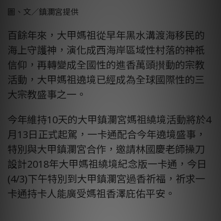
圖、文／鎮瀾宮提供
百餘年來，大甲媽祖從早年黑水溝渡海移民的
海上守護神，演化成西海岸區域性村落的神祇
信仰，再轉變成全國性的進香萬頭攅動的宗教
活動，大甲媽祖遶境已經成為全球國際性的三
大宗教盛事之一。
今年維持10天的大甲鎮瀾宮媽祖繞境活動將於4
月13日正式起駕，一卡通配合今年遶境盛事，
特別與大甲鎮瀾宮合作，邀請林國慶老師操刀
設計2018年大甲媽祖繞境紀念版一卡通，今日
(4/3)下午特別到大甲鎮瀾宮過香祈福，祈求一
卡通持卡人能廣受媽祖香澤庇佑平安。