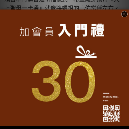
上聖母一卡通』就像將媽祖的庇佑常伴左右。
本次大甲媽祖「天上聖母一卡通」共推出閃
金、嫣紅、墨黑等3色，每張售價100元，民眾
可依個人喜好選購。4/4起將可於大甲鎮瀾宮媽
祖文化廳B1藝品部、大甲鎮瀾宮廟前順天路愛
心文化市集(4/4到4/8)及鎮瀾買足愛心市集：
https://www.mazubuybuy.com/。
另可於一卡通Yahoo超級商城、蝦皮商城、一
卡通臺北及臺中服務中心、高雄捷運美麗島站
商品館及左營站旅遊諮詢台等買到，4/11起也
會於7-ELEVEN及全家便利商店的中部門市上
架。