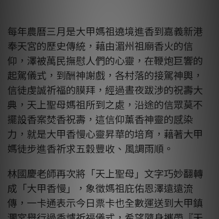
每年農曆三月是大甲媽祖遶境進香到嘉義新港
奉天宮的歷史傳統，藉由湄州祖廟香火的信
仰，澤被萬民撫慰人們的心靈，在鞭炮巨響的
起駕儀式，到酬神謝戲，各村落的接駕神輿，
信徒虔誠祈福的膜拜，經過晝夜跋涉的祝壽大
典，天上聖母媽祖所到之處，沿途的信眾莫不
擺設香案焚香祝壽，這信仰薰香神靈的感染
力，就是大甲香慢心靈昇華的培育，藉著大甲
媽徒步進香祈求五穀豐收、風調雨順。
林國慶老師再次將「天上聖母」文字巧妙翻轉
成「大甲香慢」，象徵媽祖庇佑恩澤遠遠流
傳，一卡通表示今日票卡也全數運送到大甲鎮
瀾宮舉行過香爐祈福儀式，希望隨身攜帶『天