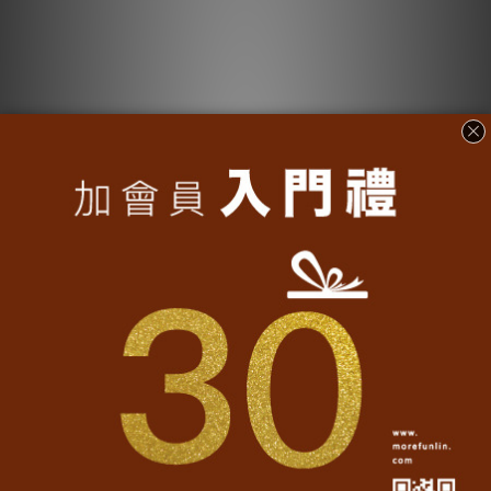
【台味好團圓+翻轉春聯禮盒
【暖心拜早年+翻轉春聯禮盒
組】
組】
NT$1,618
NT$2,088
NT$1,793
NT$2,303