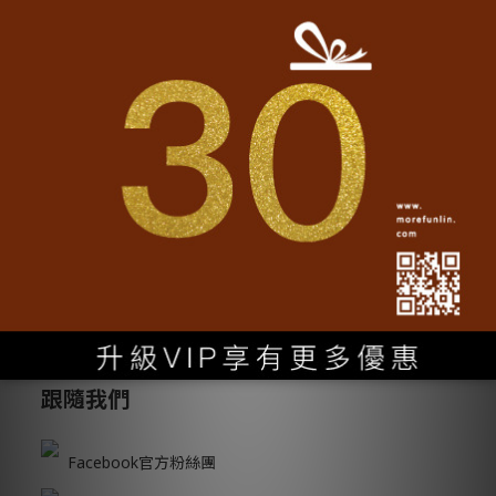
轉動魔翻
大量採購
•
客製化文字
認識我們
•
加入魔翻
聯名專區
•
實穿分享
精選商品
•
魔翻誌
媒體報導
•
常見問題
跟隨我們
Facebook官方粉絲團