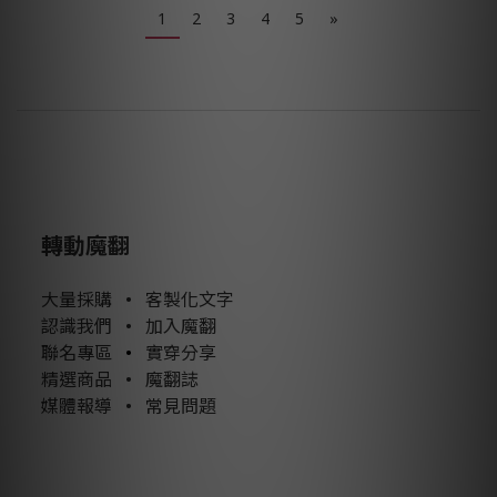
1
2
3
4
5
»
轉動魔翻
大量採購
•
客製化文字
認識我們
•
加入魔翻
聯名專區
•
實穿分享
精選商品
•
魔翻誌
媒體報導
•
常見問題