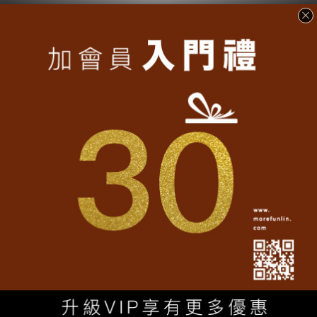
90
Love Taiwan
愛台灣【翻轉
度後成為
】
愛台灣，
是發自內心對成長土地的認同與尊重，
傳承了老祖先各種智慧與情感，
改變你我的思想與生活，
在現代文明與傳統文化相互衝擊下，
台灣人努力打開一扇窗，
讓地球看見台灣，
讓台灣守護這塊土地，
Love Taiwan
，愛台灣。
............................................................
【產地及材質】
• 產地：台灣
100%
全精梳棉
• 材質：
• 版型：大眾版，男女適穿
+
• 工法：網版三色印刷
發泡一色印刷+燙金
點擊
延長衣物壽命的保養方法
了解更多