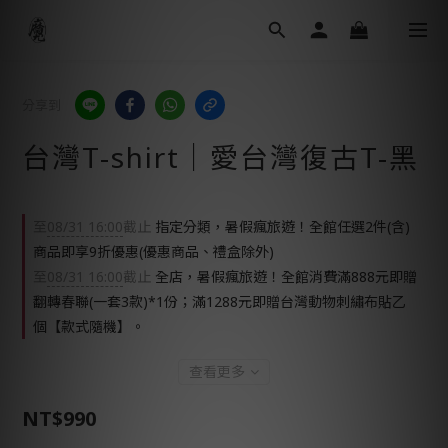
分享到
台灣T-shirt│愛台灣復古T-黑
至
08/31 16:00
截止
指定分類，暑假瘋旅遊！全館任選2件(含)
商品即享9折優惠(優惠商品、禮盒除外)
至
08/31 16:00
截止
全店，暑假瘋旅遊！全館消費滿888元即贈
翻轉春聯(一套3款)*1份；滿1288元即贈台灣動物刺繡布貼乙
個【款式隨機】。
查看更多
NT$990