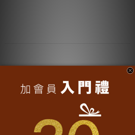
轉動魔翻
大量採購
•
客製化文字
認識我們
•
加入魔翻
聯名專區
•
實穿分享
精選商品
•
魔翻誌
媒體報導
•
常見問題