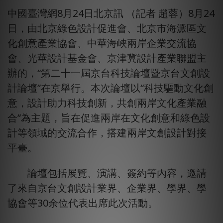
中國臺灣網8月24日北京訊 （記者 趙蓉）8月24
日，由北京綠色設計促進會、北京市海澱區文
化創意產業協會、中華海峽兩岸企業交流協
會、光華設計基金會、京津冀設計產業聯盟主
辦的，“第二十一屆京台科技論壇暨京台文創設
計論壇”在京舉行。本次論壇以“科技驅動文化創
意，設計助力科技創新，共創兩岸文化產業融
合”為主題，旨在促進兩岸在文化創意和綠色設
計等領域的交流合作，搭建兩岸文創設計對接
平臺。
論壇包括展覽、演講、簽約等內容，邀請
了來自京台文創設計業界、企業界、學界、學
協會等30余位代表出席此次活動。