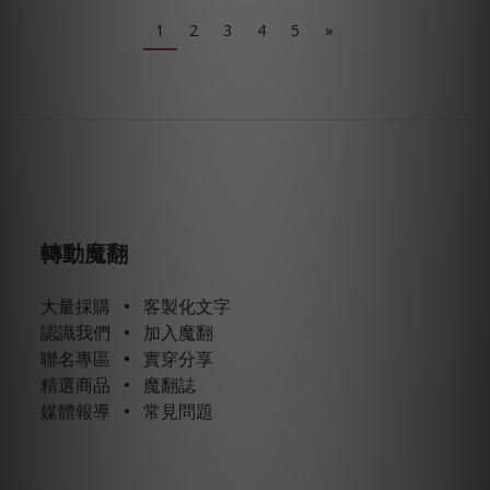
1
2
3
4
5
»
轉動魔翻
大量採購
•
客製化文字
認識我們
•
加入魔翻
聯名專區
•
實穿分享
精選商品
•
魔翻誌
媒體報導
•
常見問題