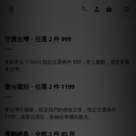
守護台灣・任選 2 件 999
多款男女 T-Shirt 指定任選兩件 999，穿上魔翻，讓世界看
見台灣。
愛台識別・任選 2 件 1199
愛台灣不囉唆，就是我們的價值主張，指定任選兩件
1199，讓愛台識別，收納你專屬的眼光。
魔翻經典・全館 3 件 85 折