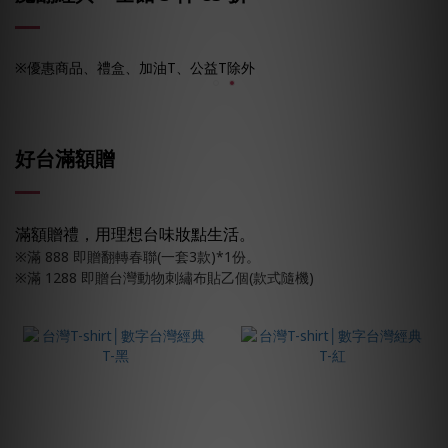
※優惠商品、禮盒、
加油T、
公益T除外
好台滿額贈
滿額贈禮，用理想台味妝點生活。
※滿 888 即贈翻轉春聯(一套3款)*1份。
※滿 1288 即贈台灣動物刺繡布貼乙個(款式隨機)