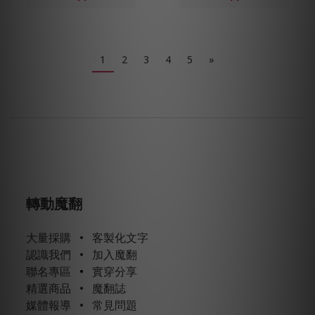
1
2
3
4
5
»
轉動魔翻
大量採購
•
客製化文字
認識我們
•
加入魔翻
聯名專區
•
實穿分享
精選商品
•
魔翻誌
媒體報導
•
常見問題