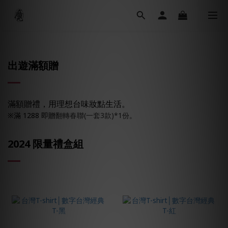
出遊
滿額贈
滿額贈禮，用理想台味妝點生活。
※滿 1288 即贈
翻轉春聯(一套3款)*1份
。
2024 限量禮盒組