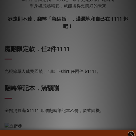
單身姿態越精彩，就能換得更美好的未來
欲速則不達，翻轉「急結婚」，瀟灑地和自己在 1111 起
吧！
魔翻限定款，任2件1111
光棍節單人成雙回饋，台味 T-shirt 任兩件 $1111。
翻轉筆記本，滿額贈
全館消費滿 $1111 即贈翻轉筆記本乙份，款式隨機。