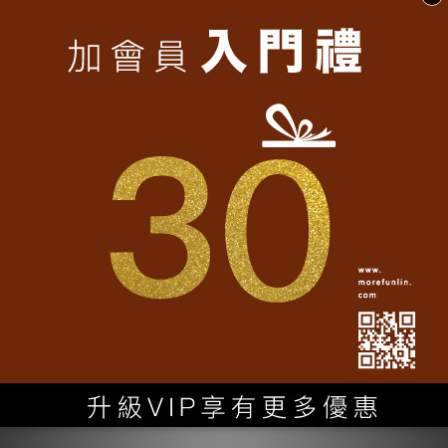
轉動魔翻
大量採購
•
客製化文字
認識我們
•
加入魔翻
聯名專區
•
實穿分享
精選商品
•
魔翻誌
媒體報導
•
常見問題