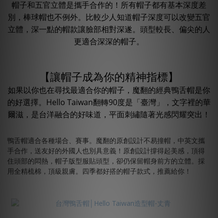
帽子和五官立體是攜手合作的！所有帽子都有基本深度差
別，棒球帽也不例外。比較少人知道帽子深度可以改變五官
立體，深一點的帽款讓臉部相對深遂。頭型較長、偏尖的人
更適合深深的帽子。
【讓帽子成為你的精神指標】
如果以你也在尋找最適合你的帽子，魔翻的經典鴨舌帽是你
的好選擇。Hello Taiwan翻轉90度是「臺灣」，文字裡的華
爾滋，是台洋融合的好味道，平面刺繡隨著光感閃耀突出！
鴨舌帽適合各種場合、賽事。魔翻的原創設計不易撞帽，中英文攜
手合作，送友好的外國人也別具意義！原創設計撐得起美感，頂得
住頭部的悶熱，帽子版型服貼頭型，卻仍保留帽身前方的立體。採
用全精梳棉，頂級親膚。四季都好搭的帽子款式，推薦給你！