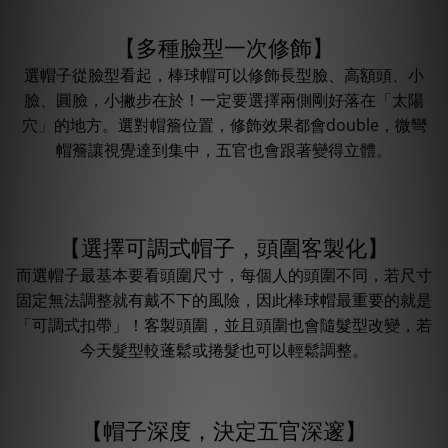
【多種臉型一次修飾】
選帽子從臉型看起，棒球帽可以修飾長型臉、高額頭、小
臉、圓臉，小撇步在於！一定要選擇兩側剛好落在「太陽
穴」的地方。選對帽簷位置，修飾效果都會double，微彎
帽簷讓視覺達到集中，五官也會跟著變得立體。
【選擇可調式帽子，頭圍客製化】
而選帽子最基本要看頭圍尺寸，每個人的頭圍不同，若尺寸
固定無法調整就有戴不下的風險，因此棒球帽最重要的就是
「可調式扣帶」！客製頭圍，並且頭圍也會隨髮型改變，若
今天髮型較蓬鬆或捲髮也可以輕鬆調整。
【帽子深度，決定五官深邃】