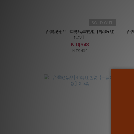
SOLD OUT
台灣紀念品│翻轉馬年套組【春聯+紅
台
包袋】
NT$348
NT$400