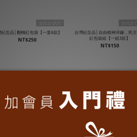
SOLD OUT
SOLD 
灣紀念品│翻轉紅包袋【一套6款】
台灣紀念品│自由精神淬鍊，民
紅包袋組【一組3款】
NT$250
NT$150