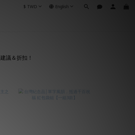
$
TWD
English
品建議＆折扣！