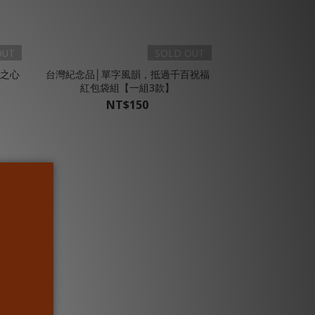
OUT
SOLD OUT
主之心
台灣紀念品│單字風韻，抵過千百祝福
紅包袋組【一組3款】
NT$150