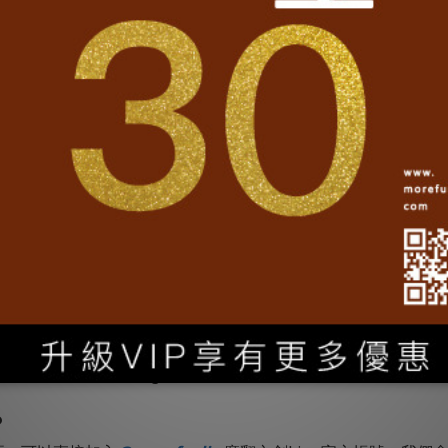
SOLD OUT
紀念品│翻轉紅包袋【一套6款】X
3套
NT$678
NT$750
嗎？
，我們可以將您的Logo放到包裝上唷！
？