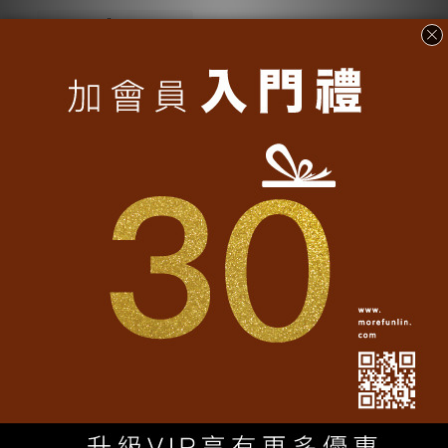
FAQ
Q1：我可以加上自己公司的logo嗎？
魔翻文創免費提供包裝客製服務，只要時間允許，我們可以
將您的Logo放到包裝上唷！
Q2：去哪裡看有什麼商品可以買？
魔翻文創的商品有非常多種，如果您有採購需要，可以直接
加入
@morefunlin
魔翻文創Line官方帳號，我們會有專人
為您選品。
掃描QR code立即加入↓