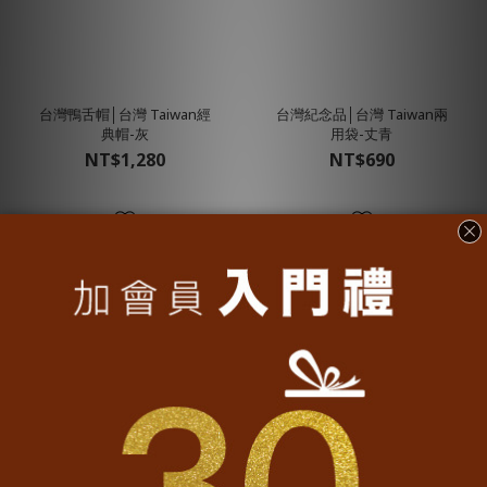
台灣鴨舌帽│台灣 Taiwan經
台灣紀念品│台灣 Taiwan兩
典帽-灰
用袋-丈青
NT$1,280
NT$690