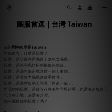
團服首選｜
台灣 Taiwan
#台灣轉90度是Taiwan
對你來說，什麼是驕傲？
驕傲，是父母在運動會上為兒女喝采；
驕傲，是跑完馬拉松的那條終點線；
驕傲，是毫無保留地喜歡一個人事物；
驕傲，是聲嘶力竭地為歌手歡呼；
驕傲，是為煮飯的人說聲「再來一碗」。
而我們的驕傲，是儘管存在著對立與紛爭，也愛著這塊多元
包容的土地，深愛著台灣。
你有屬於你的驕傲了嗎？