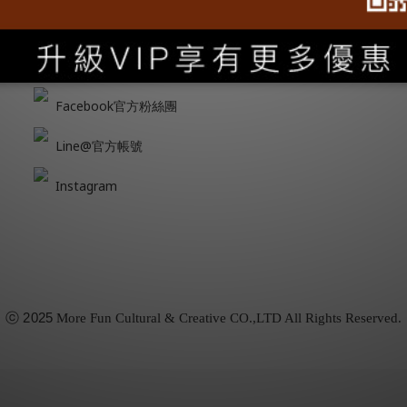
跟隨我們
Facebook官方粉絲團
Line@官方帳號
Instagram
ⓒ
2025
More Fun Cultural & Creative CO.,LTD All Rights Reserved.