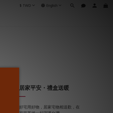
$
TWD
English
居家平安・禮盒送暖
妝點
好宅用好物，居家宅物相送歡，在
家當英雄一起守護台灣。