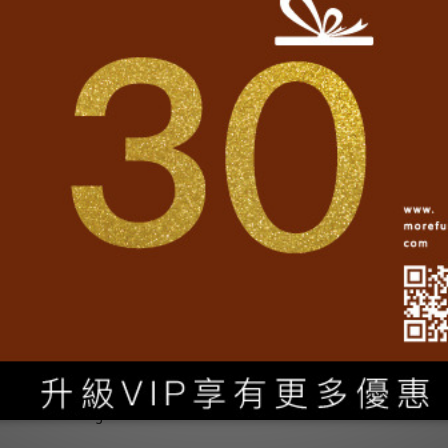
※ 滿 999 即贈招財進寶 / 追求
胸章乙個。
※
滿 1999 即贈台灣動物刺
個。
跟隨我們
Facebook官方粉絲團
Line@官方帳號
Instagram