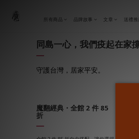
所有商品
品牌故事
文章
送禮推
同島一心，我們疫起在家
守護台灣，居家平安。
魔翻經典・全館 2 件 85
守護
折
多款男
全館 2 件 85 折自由搭配，讓你選得
699