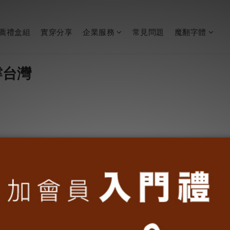
薦禮盒組
實穿分享
企業服務
常見問題
魔翻字體
撐台灣
台灣・任選2件699
滿額好禮・好飾發生
女 T-Shirt 指定任選兩件
滿額贈禮雙重送，用理想台味
，穿上魔翻，讓世界看見台灣。
生活。