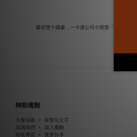
慶祝雙十國慶，一卡通公司今開賣「喜翻世界」
轉動魔翻
大量採購
•
客製化文字
認識我們
•
加入魔翻
聯名專區
•
實穿分享