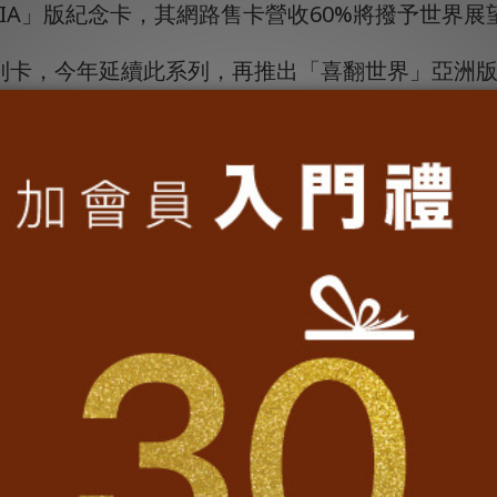
ESIA」版紀念卡，其網路售卡營收60%將撥予世界
列卡，今年延續此系列，再推出「喜翻世界」亞洲
另也將各地的特色、建築及人文風情設計在卡面上
日本、韓國、菲律賓、越南、泰國、新加坡、印尼、
級商城上架銷售，之後一卡通台北及台中服務中心、高
me24h購物、LINE口袋商店等網路商店也會陸續
災情，一卡通表示，身為地球村一員，希望能為印尼
購「喜翻世界INDONESIA」版紀念一卡通，每張
了英國插畫家Martin Handford創作的兒
月15日上市，只要用手部溫度感應隱藏畫面就會顯現。