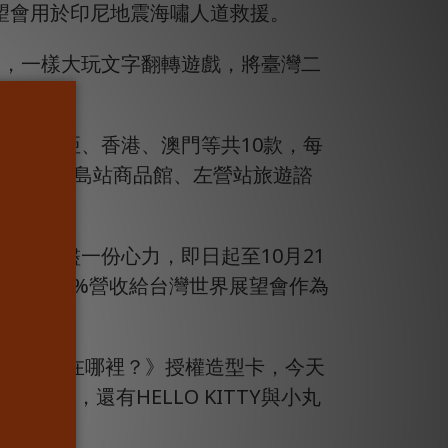
展望會用於印尼地震海嘯人道救援。
版，一樣大玩文字翻轉遊戲，將臺灣二
。
馬來西亞、香港、澳門等共10款，每
雄捷運美麗島站商品館、左營站旅遊諮
上架販售。
災民盡一份心力，即日起至10月21
卡將提撥60%營收給台灣世界展望會作為
童書籍《威利在哪裡？》授權造型卡，今天
此外，還有HELLO KITTY與小丸