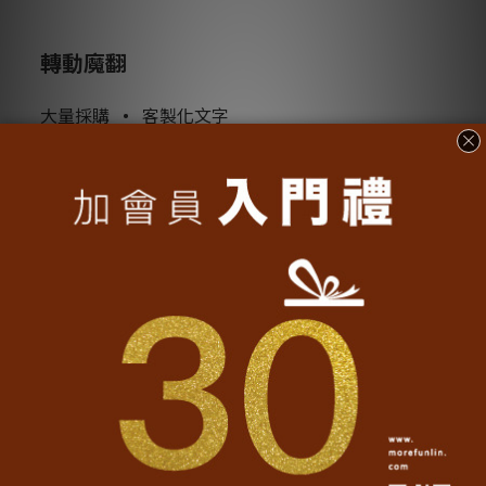
轉動魔翻
大量採購
•
客製化文字
認識我們
•
加入魔翻
聯名專區
•
實穿分享
精選商品
•
魔翻誌
媒體報導
•
常見問題
跟隨我們
Facebook官方粉絲團