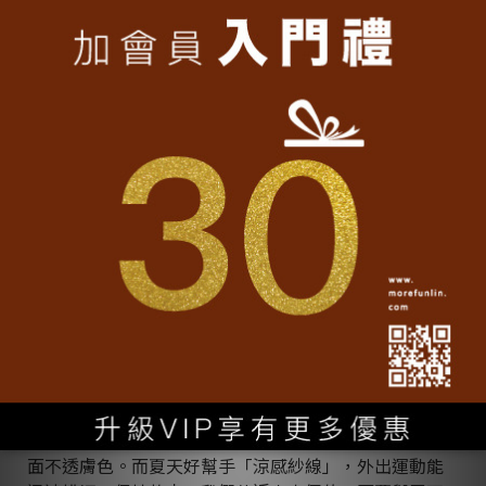
翻轉質感T-SHIRT
⊙
點擊
肌膚清爽心情好，就能展現內在美；套上翻轉台灣T-
SHIRT，表現台灣外在美。我們採用
「全精梳棉」
的柔
順觸感，不會起毛球，排汗效果好，所以清爽，緊實布
面不透膚色。而夏天好幫手「涼感紗線」，外出運動能