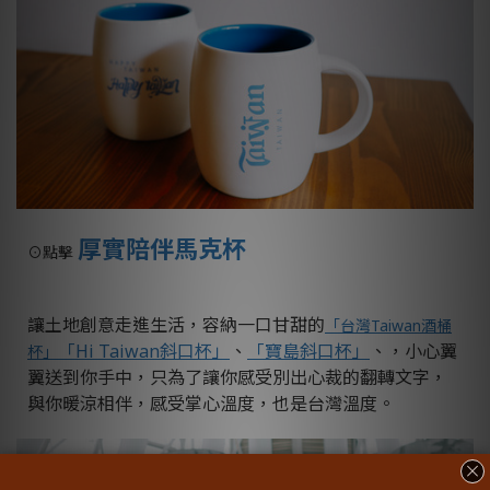
厚實陪伴馬克杯
⊙
點擊
讓土地創意走進生活，容納一口甘甜的
「台灣Taiwan酒桶
「Hi Taiwan斜口杯」
、
「寶島斜口杯」
、，小心翼
杯」
翼送到你手中，只為了讓你感受別出心裁的翻轉文字，
與你暖涼相伴，感受掌心溫度，也是台灣溫度。