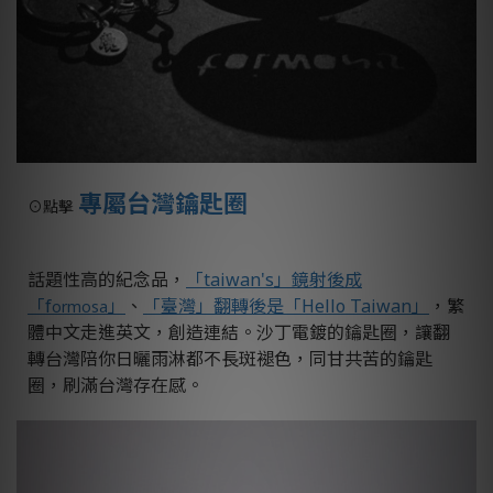
專屬台灣鑰匙圈
⊙
點擊
話題性高的紀念品，
「taiwan's」鏡射後成
「f
」
、
「臺灣」翻轉後是「Hello Taiwan」
，繁
ormosa
體中文走進英文，創造連結。沙丁電鍍的鑰匙圈，讓翻
轉台灣陪你日曬雨淋都不長斑褪色，同甘共苦的鑰匙
圈，刷滿台灣存在感。