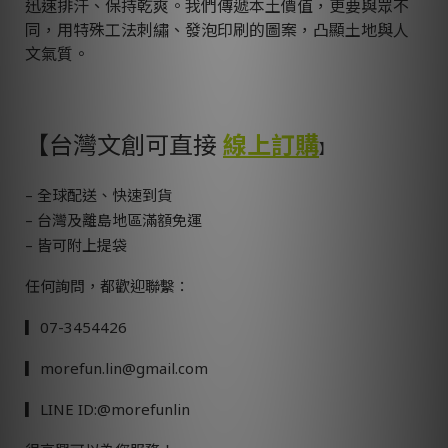
迅速排汗、保持乾爽。我們傳遞本土價值，更要與眾不
同，用特殊工法刺繡、發泡印刷的圖案，凸顯土地與人
文氣質。
【台灣文創可直接
線上訂購
】
– 全球配送、快速到貨
– 台灣及離島地區滿額免運
– 皆可附上提袋
任何詢問，都歡迎聯繫：
▎07-3454426
▎morefun.lin@gmail.com
▎LINE ID:@morefunlin