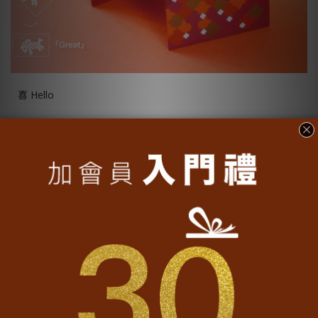
喜
Hello
慶
Wishes
貴
Great
富
Gold
祿
Money
福
Lucky