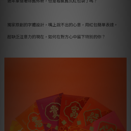
過年象徵著除舊佈新，但是看膩舊式紅包袋了嗎？
獨家原創的字體設計，嘴上說不出的心意，用紅包簡單表達。
超缺乏注意力的現在，如何在對方心中留下特別的你？