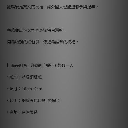
翻轉後是英文的祝福，讓外國人也能溫馨參與過年。
每款都展現文字本身獨特台灣味，
用最特別的紅包袋，傳達最誠摯的祝福。
▎
商品組合：翻轉紅包袋，
款各一入
6
•
紙材：特級銅版紙
尺寸：
18cm*9cm
•
•
印工：網版五色印刷
燙霧金
+
•
產地：台灣製造