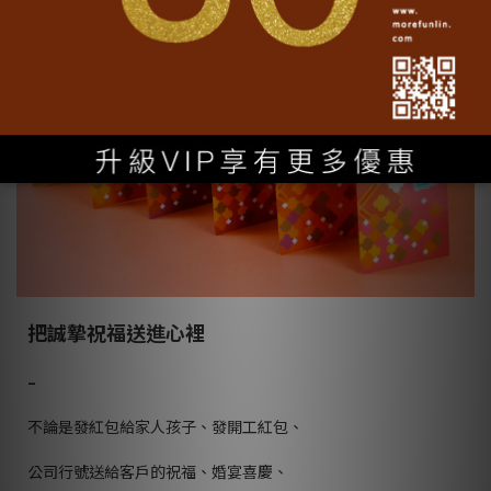
把誠摯祝福送進心裡
–
不論是發紅包給家人孩子、發開工紅包、
公司行號送給客戶的祝福、婚宴喜慶、