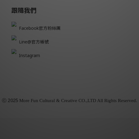
跟隨我們
Facebook官方粉絲團
Line@官方帳號
Instagram
ⓒ
2025
More Fun Cultural & Creative CO.,LTD All Rights Reserved.