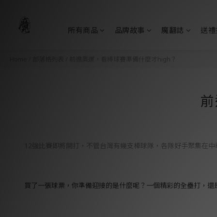
所有商品
品牌故事
魔翻誌
送禮
Home
/
部落格列表
/
前進奧運，看棒球賽準備什麼才high？
前
12
強比賽即將開打，不管台灣有幾支棒球隊，各隊好手聚集在中
買了一張球票，你準備迎接的是什麼呢？一個精彩的全壘打，還