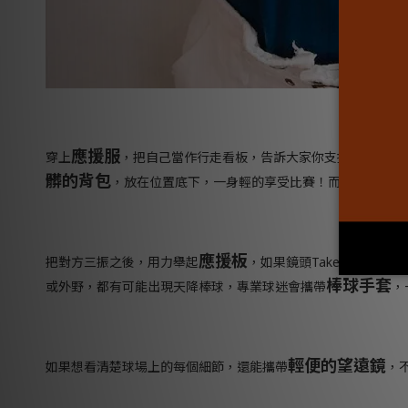
應援服
(延
穿上
，把自己當作行走看板，告訴大家你支持誰，
髒的背包
，放在位置底下，一身輕的享受比賽！而應援的道具
應援板
把對方三振之後，用力舉起
，如果鏡頭
Take
到自己，更
棒球手套
或外野，都有可能出現天降棒球，專業球迷會攜帶
，
輕便的望遠鏡
如果想看清楚球場上的每個細節，還能攜帶
，