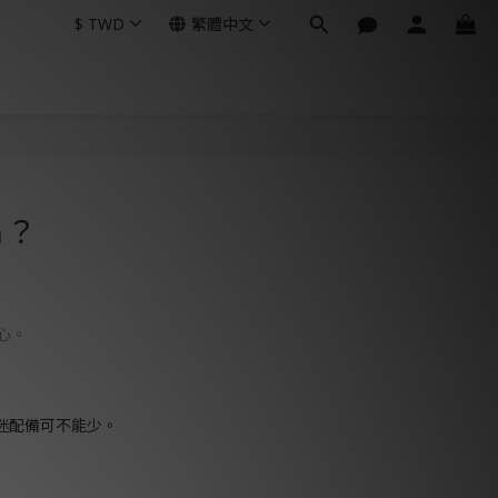
$
TWD
繁體中文
h？
心。
迷配備可不能少。