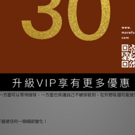
伸閱讀:
連啦啦隊都推薦的台灣TSHIRT！）
，宣示我們的地盤
加油棒
裡面最基本的是
，在等待第三顆好球時，高舉你的加油棒，跟著
好拿的美食
能大方示愛。在觀眾席總是特別消耗熱量，所以準備
，比
一方面可以等待接球，一方面也保護自己不被球砸到，在外野區還可能接
不錯過任何一個細部變化！