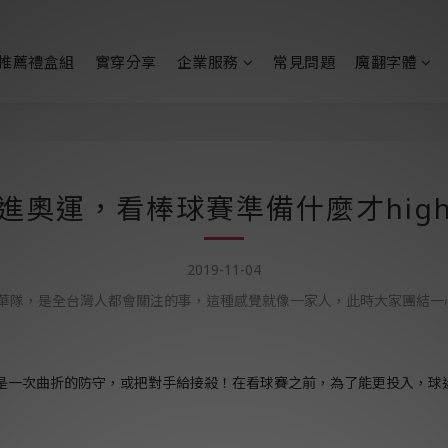
推薦禮盒組
實穿分享
企業服務
常見問題
魔翻字體
進奧運，看棒球賽準備什麼才hig
2019-11-04
華隊，是全台灣人都會關注的事，這種感覺就像一家人，此時大家團結一
是一次曲折的防守，或把對手給接殺！在看球賽之前，為了能更投入，球