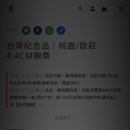
分享到
台灣紀念品│桃園/歐莊
4.4CM胸章
至
08/31 16:00
截止
指定分類，暑假瘋旅遊！全館任選2件(含)
商品即享9折優惠(優惠商品、禮盒除外)
至
08/31 16:00
截止
全店，暑假瘋旅遊！全館消費滿888元即贈
翻轉春聯(一套3款)*1份；滿1288元即贈台灣動物刺繡布貼乙
個【款式隨機】。
查看更多