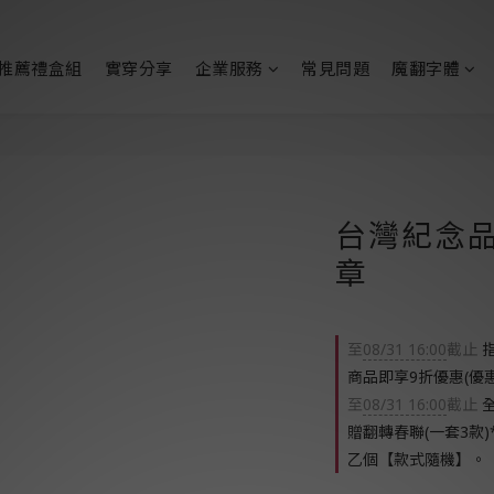
推薦禮盒組
實穿分享
企業服務
常見問題
魔翻字體
台灣紀念品
章
至
08/31 16:00
截止
指
商品即享9折優惠(優
至
08/31 16:00
截止
全
贈翻轉春聯(一套3款)
乙個【款式隨機】。