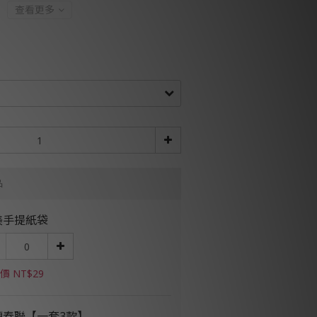
查看更多
品
美手提紙袋
價 NT$29
轉春聯【一套3款】