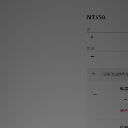
NT$50
尺寸
數量
以優惠價加購商
精
優惠
翻