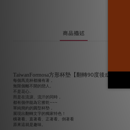
商品描述
90
TaiwanFormosa
方形杯墊【翻轉
度後成為臺灣
每個馬克杯都擁有著，
無限個離不開的戀人。
..
不是花心
而是在流淚、流汗的同時，
~~~
都有個伴能為它擦乾
單純簡約的圓型杯墊，
展現出翻轉文字的獨家特色！
橫著看、直著看、正著看、倒著看
原來這就是趣味。