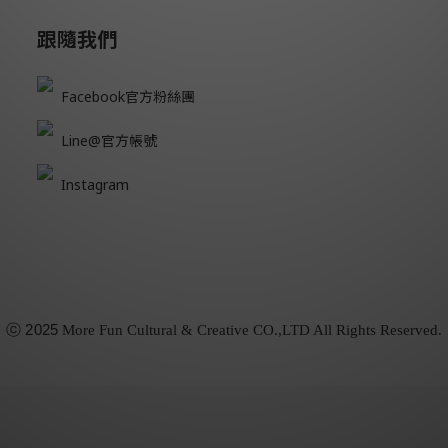
跟隨我們
Facebook官方粉絲團
Line@官方帳號
Instagram
ⓒ
2025
More Fun Cultural & Creative CO.,LTD All Rights Reserved.