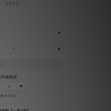
查看更多
品
美手提紙袋
價 NT$29
轉春聯【一套3款】