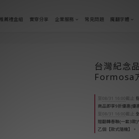
推薦禮盒組
實穿分享
企業服務
常見問題
魔翻字體
台灣紀念品│
Formos
至
08/31 16:00
截止
指
商品即享9折優惠(優
至
08/31 16:00
截止
全
贈翻轉春聯(一套3款)
乙個【款式隨機】。