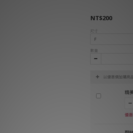
NT$200
尺寸
數量
以優惠價加購商
精
優惠
翻