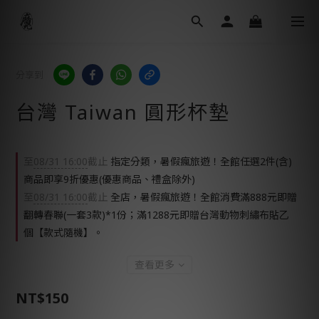
分享到
台灣 Taiwan 圓形杯墊
至
08/31 16:00
截止
指定分類，暑假瘋旅遊！全館任選2件(含)
商品即享9折優惠(優惠商品、禮盒除外)
至
08/31 16:00
截止
全店，暑假瘋旅遊！全館消費滿888元即贈
翻轉春聯(一套3款)*1份；滿1288元即贈台灣動物刺繡布貼乙
個【款式隨機】。
查看更多
NT$150