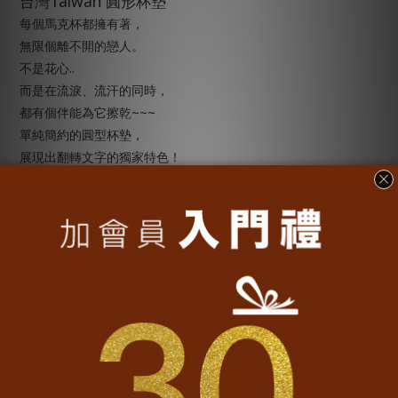
Taiwan
台灣
圓形杯墊
每個馬克杯都擁有著，
無限個離不開的戀人。
..
不是花心
而是在流淚、流汗的同時，
~~~
都有個伴能為它擦乾
單純簡約的圓型杯墊，
展現出翻轉文字的獨家特色！
橫著看、直著看、正著看、倒著看
原來這就是趣味。
............................................................
【商品組合、產地、材質】
Taiwan
•
商品組合：台灣
圓形杯墊
• 產地：台灣
• 材質：陶瓷
11cm
• 尺寸：直徑
• 印工：多色印刷